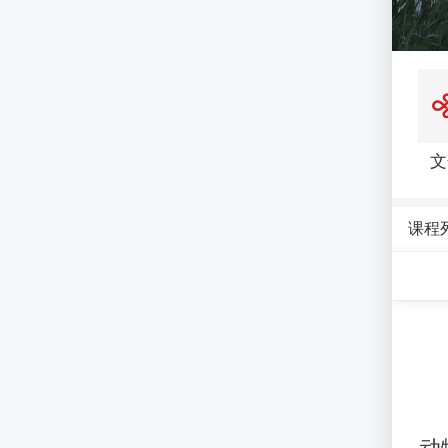
文
课程
动